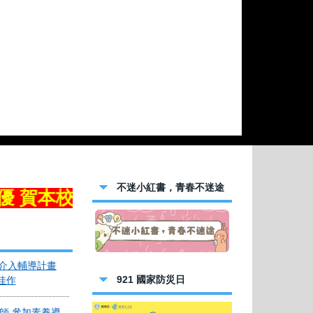
 參加114年新
語朗讀 【優
參加114年度第
小男子組田徑-
學 參加114年
獲國小女子組田
不迷小紅書，青春不迷途
導考核榮獲特優
113學年度午餐輔導考核榮獲特優佳績~~
 參加113學
介入輔導計畫
佳作
921 國家防災日
老師 參加素養導
獲佳作!