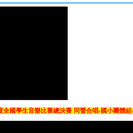
恭喜本校''合唱團'' 榮獲新
學生音樂暨師生鄉土歌謠比
恭喜 本校 ''蔡尹喬'' 同學
作家 作品於113年11月18
生音樂比賽總決賽 同聲合唱-國小團體組-特優