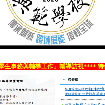
恭喜 六年甲班"謝晧恩"同學
竹縣語文競賽 榮獲 泰雅族
等】
恭喜 本校 ''葉允恩'' 同學 
75屆尖石鄉運動會 榮獲國
跳遠 第二名
恭喜 本校 ''尤慕絲沙撒'' 同
度第75屆尖石鄉運動會 榮
徑-推鉛球 第二名
賀 本校113學年度午餐輔
輔導工作」輔導訪視**** 特優 賀本校
佳績 !!
恭喜本校 葉允恩 謝晧恩 同學
榮譽榜
年度校園菸檳危害防制教育
網紅就是你 短片競賽 榮獲 
恭喜 本校 邱柏謙 歐佳柔 
向多元評量徵稿優良試題 榮