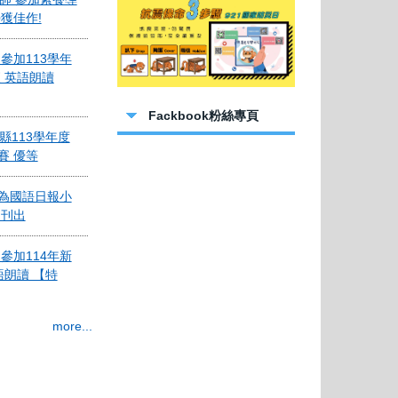
 參加113學年
 英語朗讀
Fackbook粉絲專頁
竹縣113學年度
賽 優等
 成為國語日報小
日刊出
 參加114年新
114-2始
語朗讀 【特
 參加114年新
more...
語朗讀 【優
參加114年度第