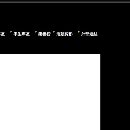
專區
學生專區
榮譽榜
活動剪影
外部連結
 參加114年新
語朗讀 【特