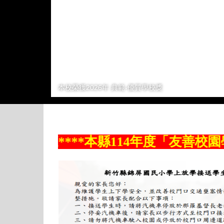
本校榮獲2026年 典範-優質學校獎
***本縣114年度「友善校園學生事務與