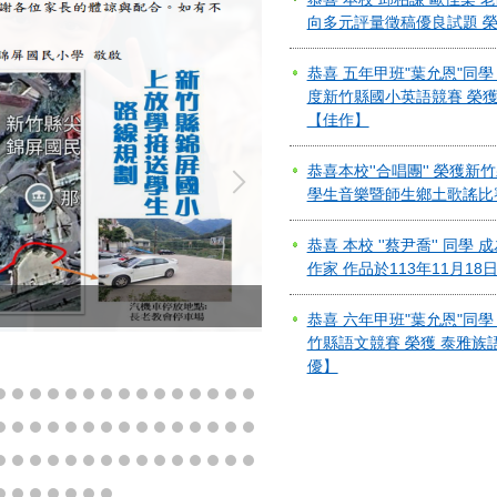
恭喜 五年甲班"葉允恩"同學
度新竹縣國小英語競賽 榮獲
【佳作】
恭喜本校''合唱團'' 榮獲新
學生音樂暨師生鄉土歌謠比
恭喜 本校 ''蔡尹喬'' 同學
作家 作品於113年11月18
恭喜 六年甲班"葉允恩"同學
114-2預防犯罪宣導
竹縣語文競賽 榮獲 泰雅族
優】
恭喜 六年甲班"謝晧恩"同學
竹縣語文競賽 榮獲 泰雅族
等】
恭喜 本校 ''葉允恩'' 同學 