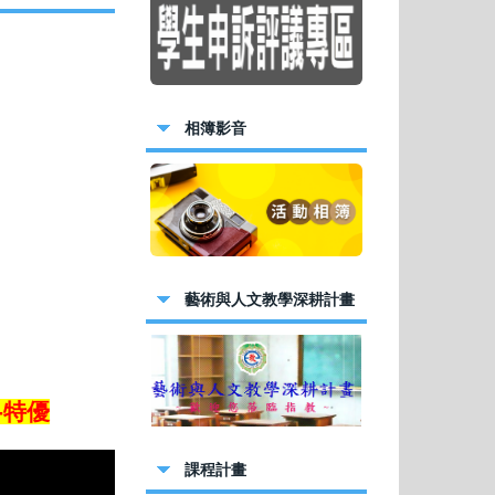
竹縣113學年度
賽 優等
 成為國語日報小
相簿影音
日刊出
藝術與人文教學深耕計畫
課程計畫