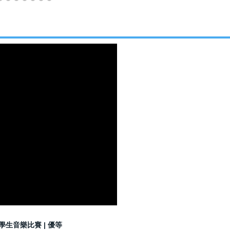
75屆尖石鄉運動會 榮獲國
跳遠 第二名
恭喜 本校 ''尤慕絲沙撒'' 同
度第75屆尖石鄉運動會 榮
徑-推鉛球 第二名
賀 本校113學年度午餐輔
佳績 !!
恭喜本校 葉允恩 謝晧恩 同學
年度校園菸檳危害防制教育
網紅就是你 短片競賽 榮獲 
恭喜 本校 邱柏謙 歐佳柔 
向多元評量徵稿優良試題 榮
恭喜 五年甲班"葉允恩"同學
度新竹縣國小英語競賽 榮獲
【佳作】
學生音樂比賽 | 優等