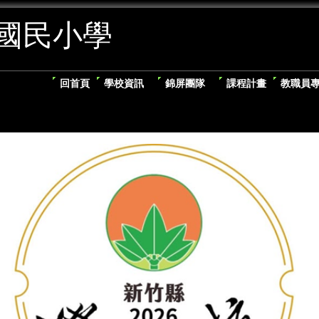
國民小學
回首頁
學校資訊
錦屏團隊
課程計畫
教職員
恭喜 六年甲班"葉允恩"同學
竹縣語文競賽 榮獲 泰雅族
優】