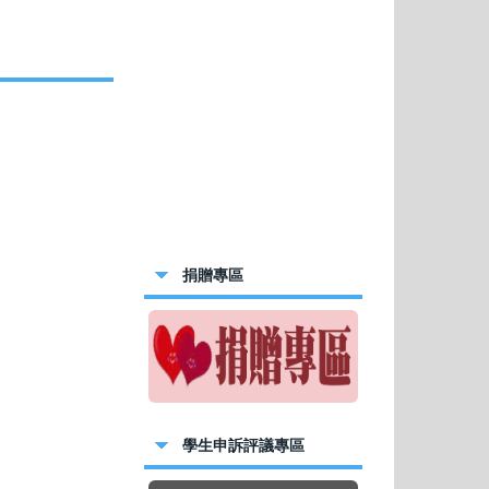
小男子組田徑-
學 參加114年
獲國小女子組田
導考核榮獲特優
 參加113學
捐贈專區
介入輔導計畫
佳作
老師 參加素養導
獲佳作!
 參加113學年
學生申訴評議專區
 英語朗讀