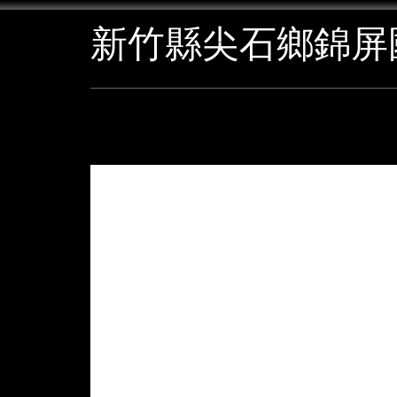
跳
新竹縣尖石鄉錦屏
到
主
要
內
容
區